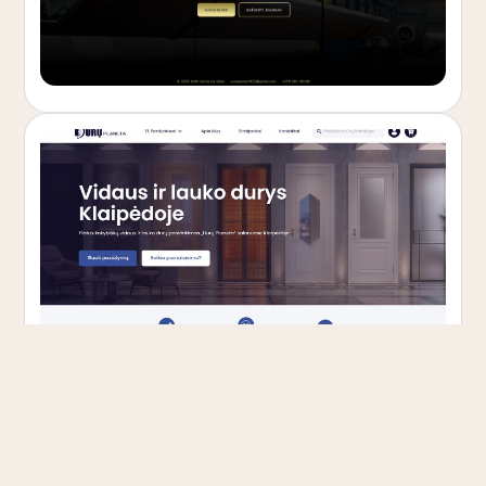
EL. PARDUOTUVĖ
Durų Planeta
Durų ir grindų el. parduotuvė „PrestaShop“